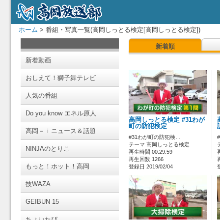
ホーム
> 番組・写真一覧(高岡しっとる検定[高岡しっとる検定])
新着順
新着動画
おしえて！獅子舞テレビ
人気の番組
Do you know エネル原人
高岡しっとる検定 #31わが
町の防犯検定
高岡－ｉニュース＆話題
#31わが町の防犯検…
テーマ 高岡しっとる検定
NINJAのとりこ
再生時間 00:29:59
再生回数 1266
もっと！ホット！高岡
登録日 2019/02/04
技WAZA
GEIBUN 15
ちょいたび