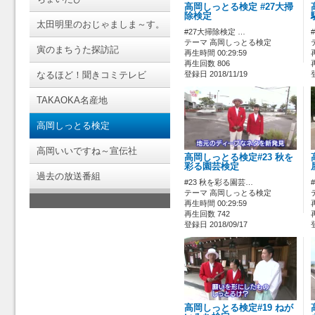
高岡しっとる検定 #27大掃
除検定
太田明里のおじゃましま～す。
#27大掃除検定 …
テーマ 高岡しっとる検定
寅のまちうた探訪記
再生時間 00:29:59
再生回数 806
なるほど！聞きコミテレビ
登録日 2018/11/19
TAKAOKA名産地
高岡しっとる検定
高岡いいですね～宣伝社
高岡しっとる検定#23 秋を
彩る園芸検定
過去の放送番組
#23 秋を彩る園芸…
テーマ 高岡しっとる検定
再生時間 00:29:59
再生回数 742
登録日 2018/09/17
高岡しっとる検定#19 ねが