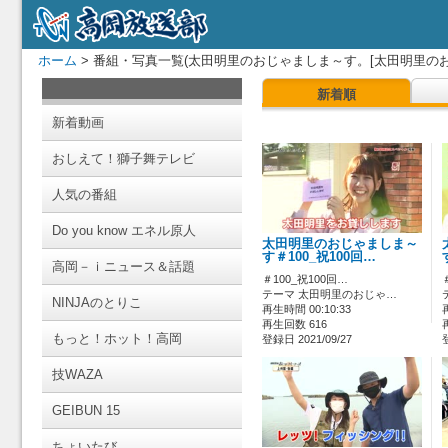
ホーム
> 番組・写真一覧(太田明里のおじゃましま～す。[太田明里のお
新着順
新着動画
おしえて！獅子舞テレビ
人気の番組
Do you know エネル原人
太田明里のおじゃましま～
す＃100_祝100回…
高岡－ｉニュース＆話題
＃100_祝100回…
テーマ 太田明里のおじゃ…
NINJAのとりこ
再生時間 00:10:33
再生回数 616
もっと！ホット！高岡
登録日 2021/09/27
技WAZA
GEIBUN 15
ちょいたび