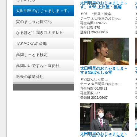
太田明里のおじゃましま～
す。＃96 上州屋・後編
太田明里のおじゃましま～す。
＃96 上州屋・後編…
テーマ 太田明里のおじゃ…
寅のまちうた探訪記
再生時間 00:07:22
再生回数 570
なるほど！聞きコミテレビ
登録日 2021/08/16
TAKAOKA名産地
高岡しっとる検定
高岡いいですね～宣伝社
太田明里のおじゃましま～
す＃92ぽんしゅ堂
過去の放送番組
＃92ぽんしゅ堂 …
テーマ 太田明里のおじゃ…
再生時間 00:08:21
再生回数 337
登録日 2021/06/07
太田明里のおじゃましま～