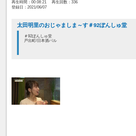
再生時間：00:08:21 再生回数：336
登録日：2021/06/07
太田明里のおじゃましま～す＃92ぽんしゅ堂
＃92ぽんしゅ堂
戸出町/日本酒バル