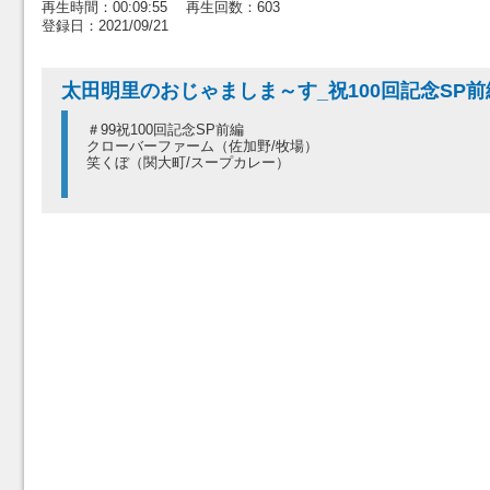
再生時間：00:09:55 再生回数：603
登録日：2021/09/21
太田明里のおじゃましま～す_祝100回記念SP前
＃99祝100回記念SP前編
クローバーファーム（佐加野/牧場）
笑くぼ（関大町/スープカレー）