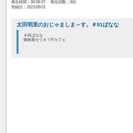
再生時間：00:08:07 再生回数：341
登録日：2021/05/31
太田明里のおじゃましま～す。＃91ばなな
＃91ばなな
御旅屋セリオ７F/カフェ