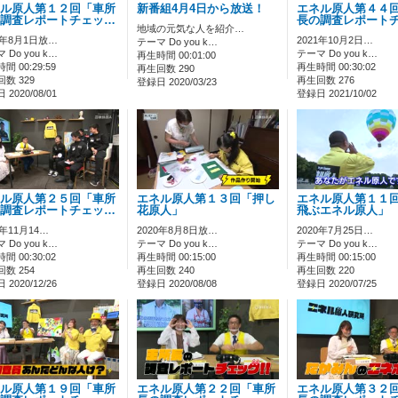
ル原人第１２回「車所
新番組4月4日から放送！
エネル原人第４４
調査レポートチェッ…
長の調査レポート
地域の元気な人を紹介…
0年8月1日放…
2021年10月2日…
テーマ Do you k…
 Do you k…
テーマ Do you k…
再生時間 00:01:00
間 00:29:59
再生時間 00:30:02
再生回数 290
数 329
再生回数 276
登録日 2020/03/23
2020/08/01
登録日 2021/10/02
ル原人第２５回「車所
エネル原人第１３回「押し
エネル原人第１１
調査レポートチェッ…
花原人」
飛ぶエネル原人」
0年11月14…
2020年8月8日放…
2020年7月25日…
 Do you k…
テーマ Do you k…
テーマ Do you k…
間 00:30:02
再生時間 00:15:00
再生時間 00:15:00
数 254
再生回数 240
再生回数 220
2020/12/26
登録日 2020/08/08
登録日 2020/07/25
ル原人第１９回「車所
エネル原人第２２回「車所
エネル原人第３２