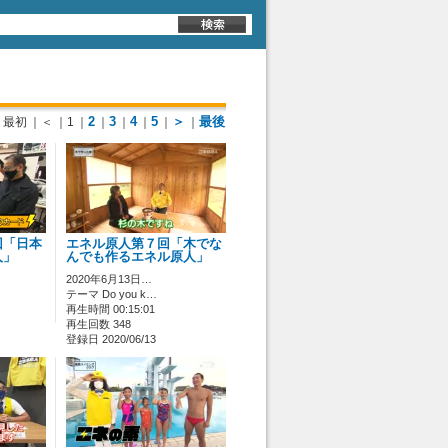
2
3
4
5
＞
最後
最初
｜＜
｜1
｜
｜
｜
｜
｜
｜
回「日本
エネル原人第７回「木でな
人」
んでも作るエネル原人」
2020年6月13日…
テーマ Do you k…
再生時間 00:15:01
再生回数 348
登録日 2020/06/13