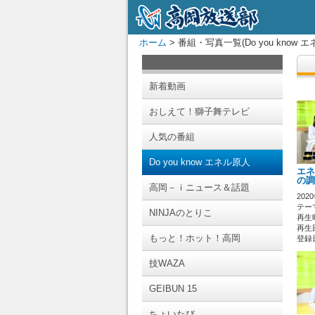
ホーム
> 番組・写真一覧(Do you know エネ
新着動画
おしえて！獅子舞テレビ
人気の番組
Do you know エネル原人
エネ
の調
高岡－ｉニュース＆話題
202
テーマ
NINJAのとりこ
再生時
再生回
もっと！ホット！高岡
登録日 
技WAZA
GEIBUN 15
ちょいたび