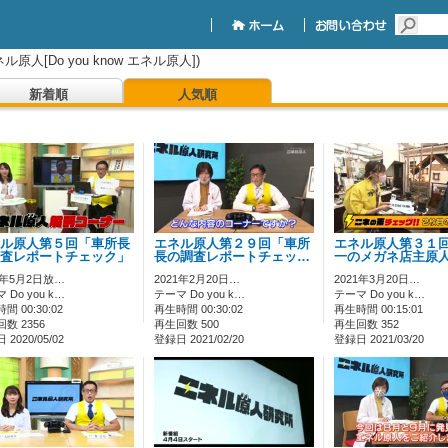
ル原人[Do you know エネル原人])
新着順
人気順
ル原人第５回「車所長
エネル原人第２９回「車所
エネル原人第３１
査レポートチェック」
長の調査レポートチェッ…
一のメガネ店主原
0年5月2日放…
2021年2月20日…
2021年3月20日…
 Do you k…
テーマ Do you k…
テーマ Do you k…
間 00:30:02
再生時間 00:30:02
再生時間 00:15:01
数 2356
再生回数 500
再生回数 352
2020/05/02
登録日 2021/02/20
登録日 2021/03/20