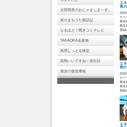
エネ
長の
太田明里のおじゃましま～す。
202
テーマ
寅のまちうた探訪記
再生時
再生回
なるほど！聞きコミテレビ
登録日 
TAKAOKA名産地
高岡しっとる検定
高岡いいですね～宣伝社
エネ
長の
過去の放送番組
202
テーマ
再生時
再生回
登録日 
エネ