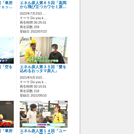
回「車所
エネル原人第６５回「高岡
チェッ…
から飛び立つカワセミ原…
2022年7月23日…
テーマ Do you k…
再生時間 00:25:01
再生回数 259
登録日 2022/07/23
回「空を
エネル原人第３５回「愛を
込めるおっタマ原人」
2021年5月15日…
テーマ Do you k…
再生時間 00:15:01
再生回数 218
登録日 2021/05/15
回「車所
エネル原人第１４回「ユー