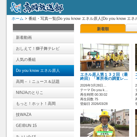
ホーム
> 番組・写真一覧(Do you know エネル原人[Do you know エネ
新着順
新着動画
おしえて！獅子舞テレビ
人気の番組
Do you know エネル原人
エネル原人第１３２回（最
終回）「車所長の調査レ…
高岡－ｉニュース＆話題
2026年3月28日…
テーマ Do you k…
NINJAのとりこ
再生時間 00:30:02
再生回数 75
もっと！ホット！高岡
登録日 2026/03/28
技WAZA
GEIBUN 15
ちょいたび