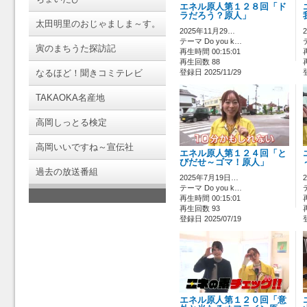
エネル原人第１２８回「ド
ラだろう？原人」
太田明里のおじゃましま～す。
2025年11月29…
テーマ Do you k…
寅のまちうた探訪記
再生時間 00:15:01
再生回数 88
なるほど！聞きコミテレビ
登録日 2025/11/29
TAKAOKA名産地
高岡しっとる検定
高岡いいですね～宣伝社
エネル原人第１２４回「と
びだせ～ゴマ！原人」
過去の放送番組
2025年7月19日…
テーマ Do you k…
再生時間 00:15:01
再生回数 93
登録日 2025/07/19
エネル原人第１２０回「意