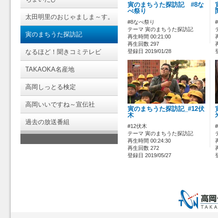
寅のまちうた探訪記 #8な
べ祭り
太田明里のおじゃましま～す。
#8なべ祭り
テーマ 寅のまちうた探訪記
寅のまちうた探訪記
再生時間 00:21:00
再生回数 297
なるほど！聞きコミテレビ
登録日 2019/01/28
TAKAOKA名産地
高岡しっとる検定
高岡いいですね～宣伝社
寅のまちうた探訪記_#12伏
木
過去の放送番組
#12伏木
テーマ 寅のまちうた探訪記
再生時間 00:24:30
再生回数 272
登録日 2019/05/27