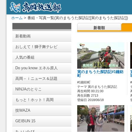
ホーム
> 番組・写真一覧(寅のまちうた探訪記[寅のまちうた探訪記])
新着順
新着動画
おしえて！獅子舞テレビ
人気の番組
Do you know エネル原人
寅のまちうた探訪記#1鐘紡
町
高岡－ｉニュース＆話題
#1鐘紡町
テーマ 寅のまちうた探訪記
NINJAのとりこ
再生時間 00:21:00
再生回数 2713
もっと！ホット！高岡
登録日 2018/06/18
技WAZA
GEIBUN 15
ちょいたび