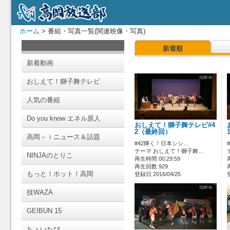
ホーム
> 番組・写真一覧(関連映像・写真)
新着順
新着動画
おしえて！獅子舞テレビ
人気の番組
Do you know エネル原人
おしえて！獅子舞テレビ#4
2（最終回）
高岡－ｉニュース＆話題
#42輝く！日本シシ…
テーマ おしえて！獅子舞…
NINJAのとりこ
再生時間 00:29:59
再生回数 929
もっと！ホット！高岡
登録日 2016/04/25
技WAZA
GEIBUN 15
ちょいたび