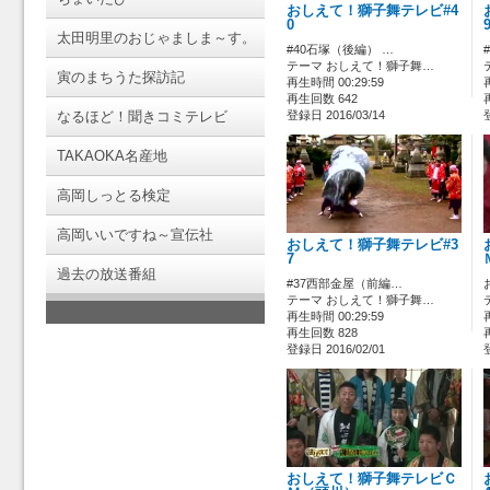
おしえて！獅子舞テレビ#4
0
太田明里のおじゃましま～す。
#40石塚（後編） …
テーマ おしえて！獅子舞…
寅のまちうた探訪記
再生時間 00:29:59
再生回数 642
なるほど！聞きコミテレビ
登録日 2016/03/14
TAKAOKA名産地
高岡しっとる検定
高岡いいですね～宣伝社
おしえて！獅子舞テレビ#3
7
過去の放送番組
#37西部金屋（前編…
テーマ おしえて！獅子舞…
再生時間 00:29:59
再生回数 828
登録日 2016/02/01
おしえて！獅子舞テレビＣ