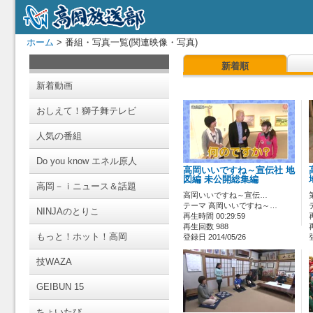
ホーム
> 番組・写真一覧(関連映像・写真)
新着順
新着動画
おしえて！獅子舞テレビ
人気の番組
Do you know エネル原人
高岡いいですね～宣伝社 地
図編 未公開総集編
高岡－ｉニュース＆話題
高岡いいですね～宣伝…
テーマ 高岡いいですね～…
NINJAのとりこ
再生時間 00:29:59
再生回数 988
もっと！ホット！高岡
登録日 2014/05/26
技WAZA
GEIBUN 15
ちょいたび