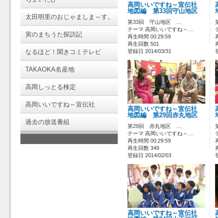
高岡いいですね～宣伝社
地図編 第33回守山地区
太田明里のおじゃましま～す。
第33回 守山地区 …
テーマ 高岡いいですね～…
寅のまちうた探訪記
再生時間 00:29:59
再生回数 501
なるほど！聞きコミテレビ
登録日 2014/03/31
TAKAOKA名産地
高岡しっとる検定
高岡いいですね～宣伝社
高岡いいですね～宣伝社
地図編 第29回赤丸地区
過去の放送番組
第29回 赤丸地区 …
テーマ 高岡いいですね～…
再生時間 00:29:59
再生回数 349
登録日 2014/02/03
高岡いいですね～宣伝社