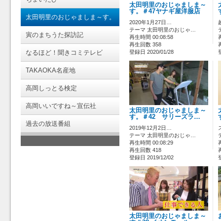
太田明里のおじゃましま～
す。＃47ヤナギ屋洋服店
太田明里のおじゃましま～す。
2020年1月27日…
テーマ 太田明里のおじゃ…
寅のまちうた探訪記
再生時間 00:08:58
再生回数 358
なるほど！聞きコミテレビ
登録日 2020/01/28
TAKAOKA名産地
高岡しっとる検定
高岡いいですね～宣伝社
太田明里のおじゃましま～
す。＃42 サリーズラ…
過去の放送番組
2019年12月2日…
テーマ 太田明里のおじゃ…
再生時間 00:08:29
再生回数 418
登録日 2019/12/02
太田明里のおじゃましま～