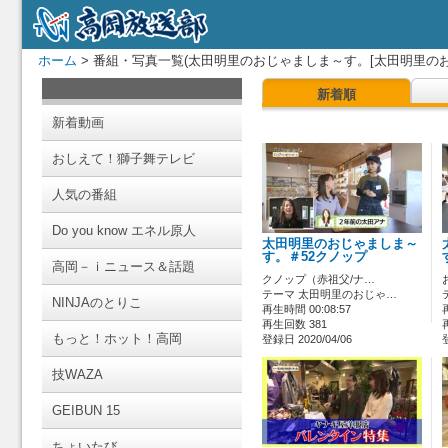
ホーム
> 番組・写真一覧(太田明里のおじゃましま～す。[太田明里のお
新着順
新着動画
おしえて！獅子舞テレビ
人気の番組
Do you know エネル原人
太田明里のおじゃましま～
す。＃52クノップ
高岡－ｉニュース＆話題
クノップ（赤祖父/ナ…
テーマ 太田明里のおじゃ…
NINJAのとりこ
再生時間 00:08:57
再生回数 381
もっと！ホット！高岡
登録日 2020/04/06
技WAZA
GEIBUN 15
ちょいたび