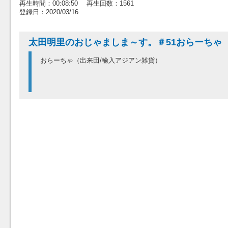
再生時間：00:08:50 再生回数：1561
登録日：2020/03/16
太田明里のおじゃましま～す。＃51おらーちゃ
おらーちゃ（出来田/輸入アジアン雑貨）