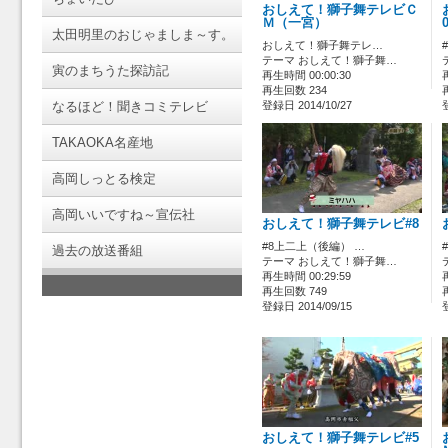
おしえて！獅子舞テレビＣ
Ｍ（一宮）
太田明里のおじゃましま～す。
おしえて！獅子舞テレ…
テーマ おしえて！獅子舞…
寅のまちうた探訪記
再生時間 00:00:30
再生回数 234
なるほど！聞きコミテレビ
登録日 2014/10/27
TAKAOKA名産地
高岡しっとる検定
高岡いいですね～宣伝社
おしえて！獅子舞テレビ#8
#8上二上（後編） …
過去の放送番組
テーマ おしえて！獅子舞…
再生時間 00:29:59
再生回数 749
登録日 2014/09/15
おしえて！獅子舞テレビ#5