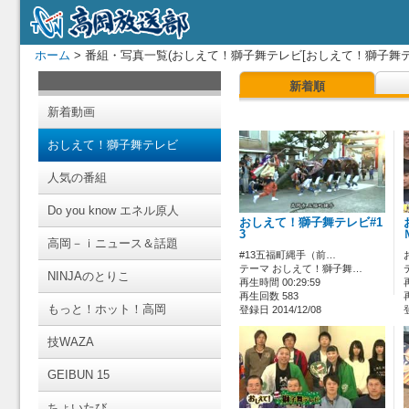
ホーム
> 番組・写真一覧(おしえて！獅子舞テレビ[おしえて！獅子舞テ
新着順
新着動画
おしえて！獅子舞テレビ
人気の番組
Do you know エネル原人
おしえて！獅子舞テレビ#1
3
高岡－ｉニュース＆話題
#13五福町縄手（前…
テーマ おしえて！獅子舞…
NINJAのとりこ
再生時間 00:29:59
再生回数 583
もっと！ホット！高岡
登録日 2014/12/08
技WAZA
GEIBUN 15
ちょいたび