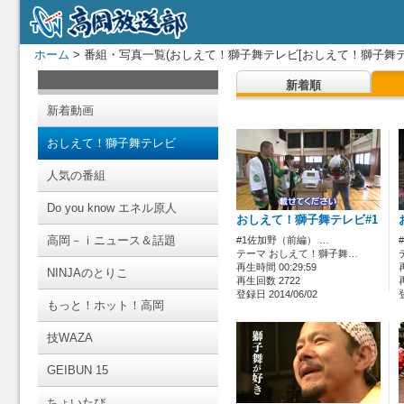
ホーム
> 番組・写真一覧(おしえて！獅子舞テレビ[おしえて！獅子舞テ
新着順
新着動画
おしえて！獅子舞テレビ
人気の番組
Do you know エネル原人
おしえて！獅子舞テレビ#1
高岡－ｉニュース＆話題
#1佐加野（前編） …
テーマ おしえて！獅子舞…
再生時間 00:29:59
NINJAのとりこ
再生回数 2722
登録日 2014/06/02
もっと！ホット！高岡
技WAZA
GEIBUN 15
ちょいたび