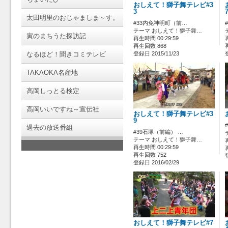
おしえて！獅子舞テレビ#3
3
太田明里のおじゃましま～す。
#33内免神明町（前…
テーマ おしえて！獅子舞…
寅のまちうた探訪記
再生時間 00:29:59
再生回数 868
なるほど！聞きコミテレビ
登録日 2015/11/23
TAKAOKA名産地
高岡しっとる検定
高岡いいですね～宣伝社
おしえて！獅子舞テレビ#3
9
過去の放送番組
#39石塚（前編） …
テーマ おしえて！獅子舞…
再生時間 00:29:59
再生回数 752
登録日 2016/02/29
おしえて！獅子舞テレビ#7