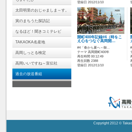
登録日 2012/11/10
太田明里のおじゃましま～す。
寅のまちうた探訪記
なるほど！聞きコミテレビ
開町400年記録#4（時をこ
え心をつなぐ高岡開…
TAKAOKA名産地
#4「春から夏へ～御…
テーマ 高岡開町400年
高岡しっとる検定
再生時間 00:12:49
再生回数 2388
高岡いいですね～宣伝社
登録日 2012/11/10
過去の放送番組
Copyright 2012 © Takaok