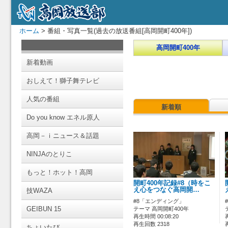
ホーム
> 番組・写真一覧(過去の放送番組[高岡開町400年])
高岡開町400年
新着動画
おしえて！獅子舞テレビ
人気の番組
新着順
Do you know エネル原人
高岡－ｉニュース＆話題
NINJAのとりこ
もっと！ホット！高岡
開町400年記録#8（時をこ
え心をつなぐ高岡開…
技WAZA
#8「エンディング」
GEIBUN 15
テーマ 高岡開町400年
再生時間 00:08:20
再生回数 2318
ちょいたび