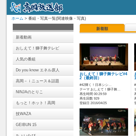
ホーム
> 番組・写真一覧(関連映像・写真)
新着順
新着動画
おしえて！獅子舞テレビ
人気の番組
Do you know エネル原人
おしえて！獅子舞テレビ#4
2（最終回）
高岡－ｉニュース＆話題
#42輝く！日本シシ…
テーマ おしえて！獅子舞…
NINJAのとりこ
再生時間 00:29:59
再生回数 929
もっと！ホット！高岡
登録日 2016/04/25
技WAZA
GEIBUN 15
ちょいたび