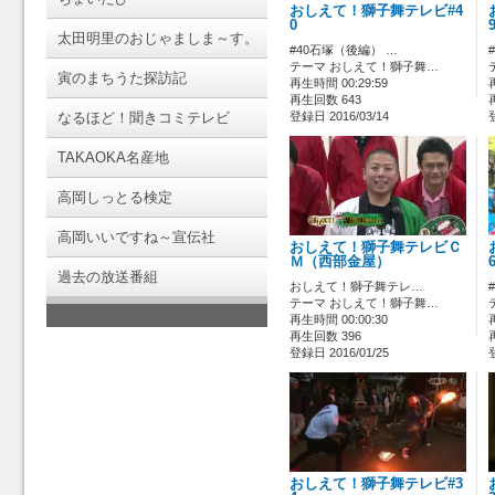
おしえて！獅子舞テレビ#4
0
太田明里のおじゃましま～す。
#40石塚（後編） …
テーマ おしえて！獅子舞…
寅のまちうた探訪記
再生時間 00:29:59
再生回数 643
なるほど！聞きコミテレビ
登録日 2016/03/14
TAKAOKA名産地
高岡しっとる検定
高岡いいですね～宣伝社
おしえて！獅子舞テレビＣ
Ｍ（西部金屋）
過去の放送番組
おしえて！獅子舞テレ…
テーマ おしえて！獅子舞…
再生時間 00:00:30
再生回数 396
登録日 2016/01/25
おしえて！獅子舞テレビ#3