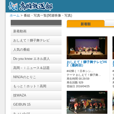
ホーム
> 番組・写真一覧(関連映像・写真)
新着順
新着動画
おしえて！獅子舞テレビ
人気の番組
Do you know エネル原人
おしえて！獅子舞テレビ#4
2（最終回）
高岡－ｉニュース＆話題
#42輝く！日本シシ…
テーマ おしえて！獅子舞…
NINJAのとりこ
再生時間 00:29:59
再生回数 929
もっと！ホット！高岡
登録日 2016/04/25
技WAZA
GEIBUN 15
ちょいたび