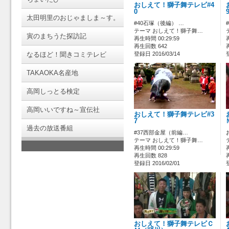
おしえて！獅子舞テレビ#4
0
太田明里のおじゃましま～す。
#40石塚（後編） …
テーマ おしえて！獅子舞…
寅のまちうた探訪記
再生時間 00:29:59
再生回数 642
なるほど！聞きコミテレビ
登録日 2016/03/14
TAKAOKA名産地
高岡しっとる検定
高岡いいですね～宣伝社
おしえて！獅子舞テレビ#3
7
過去の放送番組
#37西部金屋（前編…
テーマ おしえて！獅子舞…
再生時間 00:29:59
再生回数 828
登録日 2016/02/01
おしえて！獅子舞テレビＣ