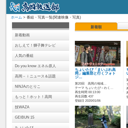
ホーム
> 番組・写真一覧(関連映像・写真)
新着順
新着動画
おしえて！獅子舞テレビ
人気の番組
Do you know エネル原人
ちょいたび「まいぷれ高
岡」編集部と行くフォト
高岡－ｉニュース＆話題
ジ…
第20回 高岡の地域…
NINJAのとりこ
テーマ ちょいたび～わく…
再生時間 00:13:00
もっと！ホット！高岡
再生回数 437
登録日 2020/01/06
技WAZA
GEIBUN 15
ちょいたび