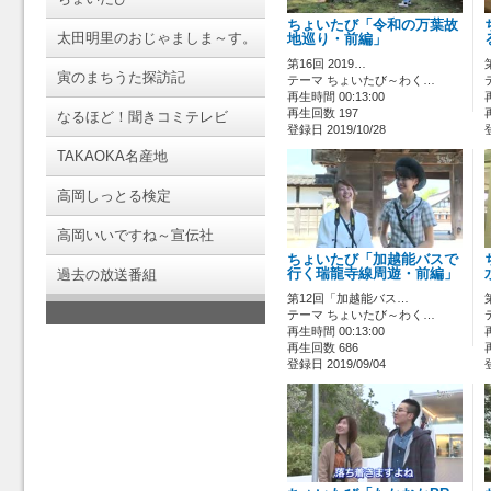
ちょいたび「令和の万葉故
太田明里のおじゃましま～す。
地巡り・前編」
第16回 2019…
寅のまちうた探訪記
テーマ ちょいたび～わく…
再生時間 00:13:00
再生回数 197
なるほど！聞きコミテレビ
登録日 2019/10/28
TAKAOKA名産地
高岡しっとる検定
高岡いいですね～宣伝社
ちょいたび「加越能バスで
過去の放送番組
行く瑞龍寺線周遊・前編」
第12回「加越能バス…
テーマ ちょいたび～わく…
再生時間 00:13:00
再生回数 686
登録日 2019/09/04