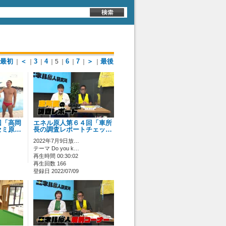
最初
＜
3
4
6
7
＞
最後
｜
｜
｜
｜5
｜
｜
｜
｜
回「高岡
エネル原人第６４回「車所
セミ原…
長の調査レポートチェッ…
2022年7月9日放…
テーマ Do you k…
再生時間 00:30:02
再生回数 166
登録日 2022/07/09