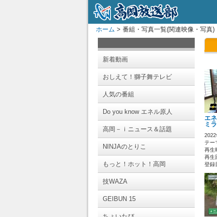
ホーム
> 番組・写真一覧(関連映像・写真)
新着動画
おしえて！獅子舞テレビ
人気の番組
Do you know エネル原人
エネ
ミラ
高岡－ｉニュース＆話題
202
テーマ
NINJAのとりこ
再生時
再生回
もっと！ホット！高岡
登録日 
技WAZA
GEIBUN 15
ちょいたび