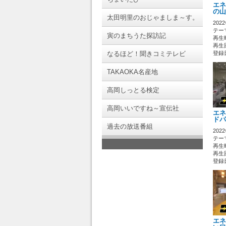
エネ
の山
太田明里のおじゃましま～す。
202
テーマ
寅のまちうた探訪記
再生時
再生回
なるほど！聞きコミテレビ
登録日 
TAKAOKA名産地
高岡しっとる検定
高岡いいですね～宣伝社
エネ
ドパ
過去の放送番組
202
テーマ
再生時
再生回
登録日 
エネ