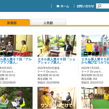
新着順
人気順
ル原人第６７回「アル
エネル原人第６６回「シェ
エネル原人第６５
ブラブ原人」
アショップ原人」
から飛び立つカワ
2年8月20日…
2022年8月6日放送
2022年7月23日…
 Do you k…
テーマ Do you k…
テーマ Do you k…
間 00:15:01
再生時間 00:15:00
再生時間 00:25:01
数 97
再生回数 76
再生回数 259
2022/08/20
登録日 2022/08/06
登録日 2022/07/23