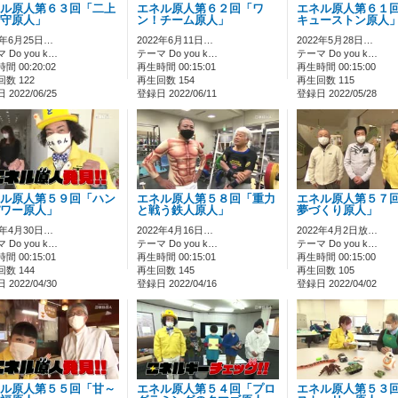
ル原人第６３回「二上
エネル原人第６２回「ワ
エネル原人第６１
守原人」
ン！チーム原人」
キューストン原人
2年6月25日…
2022年6月11日…
2022年5月28日…
 Do you k…
テーマ Do you k…
テーマ Do you k…
間 00:20:02
再生時間 00:15:01
再生時間 00:15:00
数 122
再生回数 154
再生回数 115
2022/06/25
登録日 2022/06/11
登録日 2022/05/28
ル原人第５９回「ハン
エネル原人第５８回「重力
エネル原人第５７
ワー原人」
と戦う鉄人原人」
夢づくり原人」
2年4月30日…
2022年4月16日…
2022年4月2日放…
 Do you k…
テーマ Do you k…
テーマ Do you k…
間 00:15:01
再生時間 00:15:01
再生時間 00:15:00
数 144
再生回数 145
再生回数 105
2022/04/30
登録日 2022/04/16
登録日 2022/04/02
ル原人第５５回「甘～
エネル原人第５４回「プロ
エネル原人第５３