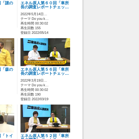
回「謎の
エネル原人第６０回「車所
」
長の調査レポートチェッ…
2022年5月14日…
テーマ Do you k…
再生時間 00:30:02
再生回数 155
登録日 2022/05/14
回「森の
エネル原人第５６回「車所
長の調査レポートチェッ…
2022年3月19日…
テーマ Do you k…
再生時間 00:30:02
再生回数 190
登録日 2022/03/19
回「トイ
エネル原人第５２回「車所