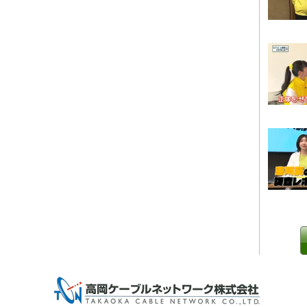
0 IP制限 内/外(○)]