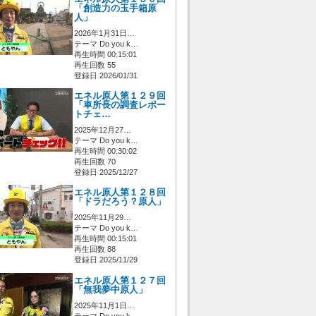
「創造力の玉手箱原
人」
2026年1月31日…
テーマ Do you k…
再生時間 00:15:01
再生回数 55
登録日 2026/01/31
エネル原人第１２９回
「車所長の調査レポー
トチェ…
2025年12月27…
テーマ Do you k…
再生時間 00:30:02
再生回数 70
登録日 2025/12/27
エネル原人第１２８回
「ドラだろう？原人」
2025年11月29…
テーマ Do you k…
再生時間 00:15:01
再生回数 88
登録日 2025/11/29
エネル原人第１２７回
「無我夢中原人」
2025年11月1日…
テーマ Do you k…