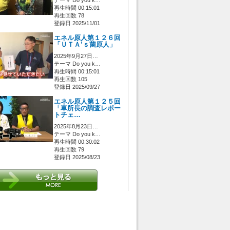
再生時間 00:15:01
再生回数 78
登録日 2025/11/01
エネル原人第１２６回
「ＵＴＡ’ｓ菌原人」
2025年9月27日…
テーマ Do you k…
再生時間 00:15:01
再生回数 105
登録日 2025/09/27
エネル原人第１２５回
「車所長の調査レポー
トチェ…
2025年8月23日…
テーマ Do you k…
再生時間 00:30:02
再生回数 79
登録日 2025/08/23
 [管理者/一般(○)] [ログイン 中/未 (○)] ゲストさん