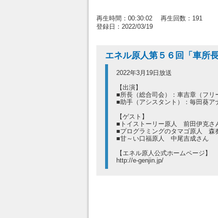
再生時間：00:30:02 再生回数：191
登録日：2022/03/19
エネル原人第５６回「車所
2022年3月19日放送
【出演】
■所長（総合司会）：車吉章（フリ
■助手（アシスタント）：毎田葵ア
【ゲスト】
■トイストーリー原人 前田伊克さ
■プログラミングのタマゴ原人 森
■甘～い口福原人 中尾吉成さん
【エネル原人公式ホームページ】
http://e-genjin.jp/