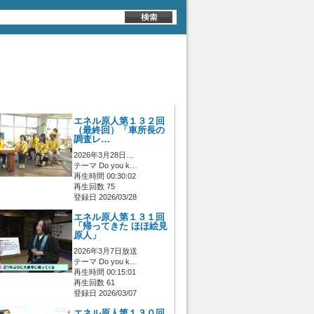
エネル原人第１３２回
（最終回）「車所長の
調査レ…
2026年3月28日…
テーマ Do you k…
再生時間 00:30:02
再生回数 75
登録日 2026/03/28
エネル原人第１３１回
「帰ってきた ほほ絵見
原人」
2026年3月7日放送
テーマ Do you k…
再生時間 00:15:01
再生回数 61
登録日 2026/03/07
エネル原人第１３０回