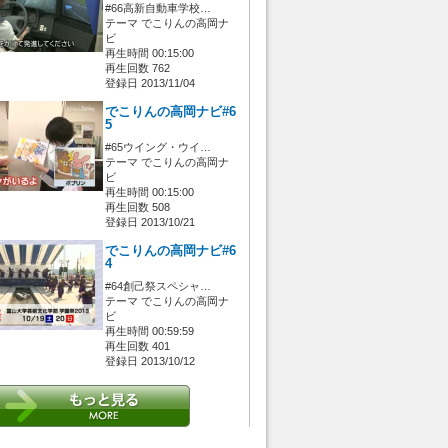
#66高新自動車学校…
テーマ でこりんの高岡ナ
ビ
再生時間 00:15:00
再生回数 762
登録日 2013/11/04
でこりんの高岡ナビ#6
5
#65ウイング・ウイ…
テーマ でこりんの高岡ナ
ビ
再生時間 00:15:00
再生回数 508
登録日 2013/10/21
でこりんの高岡ナビ#6
4
#64創己祭スペシャ…
テーマ でこりんの高岡ナ
ビ
再生時間 00:59:59
再生回数 401
登録日 2013/10/12
 [管理者/一般(○)] [ログイン 中/未 (○)] ゲストさん