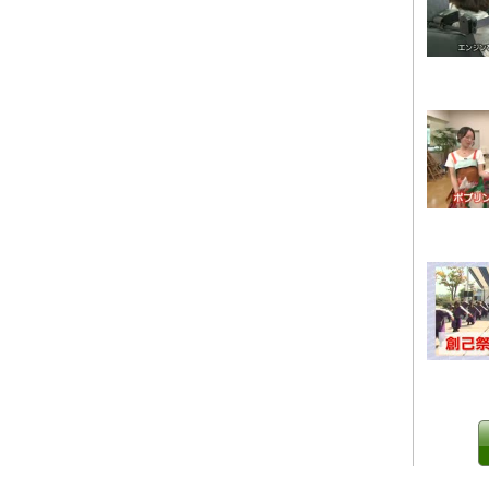
0 IP制限 内/外(○)]