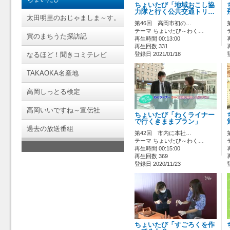
ちょいたび「地域おこし協
力隊と行く公共交通トリ…
太田明里のおじゃましま～す。
第46回 高岡市初の…
テーマ ちょいたび～わく…
寅のまちうた探訪記
再生時間 00:13:00
再生回数 331
なるほど！聞きコミテレビ
登録日 2021/01/18
TAKAOKA名産地
高岡しっとる検定
高岡いいですね～宣伝社
ちょいたび「わくライナー
で行くきままプラン」
過去の放送番組
第42回 市内に本社…
テーマ ちょいたび～わく…
再生時間 00:15:00
再生回数 369
登録日 2020/11/23
ちょいたび「すごろくを作