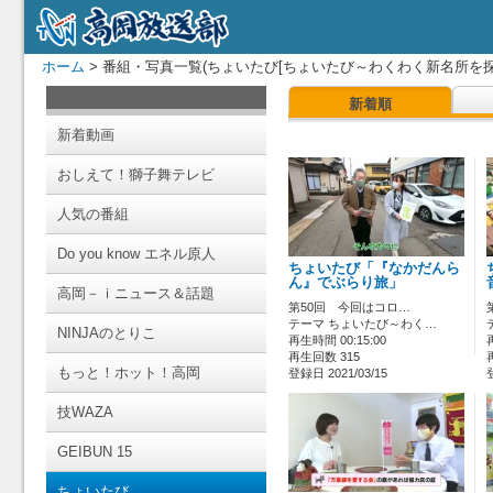
ホーム
> 番組・写真一覧(ちょいたび[ちょいたび～わくわく新名所を探
新着順
新着動画
おしえて！獅子舞テレビ
人気の番組
Do you know エネル原人
ちょいたび「『なかだんら
ん』でぶらり旅」
高岡－ｉニュース＆話題
第50回 今回はコロ…
テーマ ちょいたび～わく…
NINJAのとりこ
再生時間 00:15:00
再生回数 315
もっと！ホット！高岡
登録日 2021/03/15
技WAZA
GEIBUN 15
ちょいたび