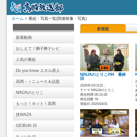
ホーム
> 番組・写真一覧(関連映像・写真)
新着順
新着動画
おしえて！獅子舞テレビ
人気の番組
Do you know エネル原人
NINJAのとりこ#94 最終
回
高岡－ｉニュース＆話題
2025年3月31日…
テーマ NINJAのとりこ
NINJAのとりこ
再生時間 00:15:00
再生回数 78
もっと！ホット！高岡
登録日 2025/03/31
技WAZA
GEIBUN 15
ちょいたび