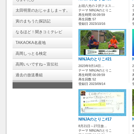
お頭八光の２択クエス…
太田明里のおじゃましま～す。
テーマ NINJAのとりこ
再生時間 00:09:59
再生回数 57
寅のまちうた探訪記
登録日 2023/10/16
なるほど！聞きコミテレビ
TAKAOKA名産地
高岡しっとる検定
NINJAのとりこ#21
高岡いいですね～宣伝社
2023年9月14日…
テーマ NINJAのとりこ
過去の放送番組
再生時間 00:09:59
再生回数 52
登録日 2023/09/14
NINJAのとりこ#17
8月21日～27日放…
テーマ NINJAのとりこ