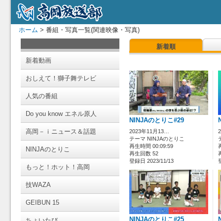
ホーム
> 番組・写真一覧(関連映像・写真)
新着順
新着動画
おしえて！獅子舞テレビ
人気の番組
Do you know エネル原人
NINJAのとりこ#29
高岡－ｉニュース＆話題
2023年11月13…
テーマ NINJAのとりこ
再生時間 00:09:59
NINJAのとりこ
再生回数 52
登録日 2023/11/13
もっと！ホット！高岡
技WAZA
GEIBUN 15
NINJAのとりこ#25
ちょいたび