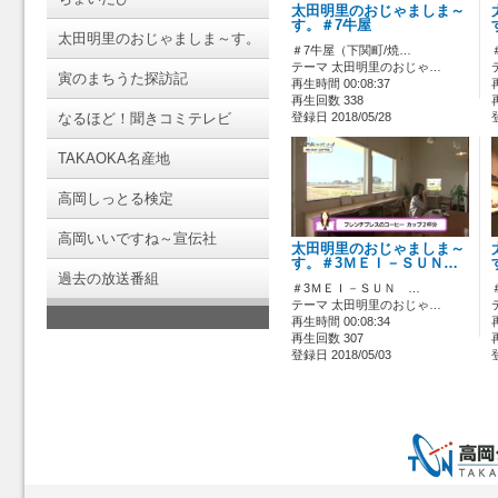
太田明里のおじゃましま～
す。＃7牛屋
太田明里のおじゃましま～す。
＃7牛屋（下関町/焼…
テーマ 太田明里のおじゃ…
寅のまちうた探訪記
再生時間 00:08:37
再生回数 338
なるほど！聞きコミテレビ
登録日 2018/05/28
TAKAOKA名産地
高岡しっとる検定
高岡いいですね～宣伝社
太田明里のおじゃましま～
す。＃3ＭＥＩ－ＳＵＮ…
過去の放送番組
＃3ＭＥＩ－ＳＵＮ …
テーマ 太田明里のおじゃ…
再生時間 00:08:34
再生回数 307
登録日 2018/05/03