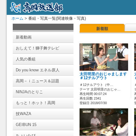
ホーム
> 番組・写真一覧(関連映像・写真)
新着順
新着動画
おしえて！獅子舞テレビ
人気の番組
Do you know エネル原人
太田明里のおじゃまします
＃12チルアウト
高岡－ｉニュース＆話題
＃12チルアウト（中…
テーマ 太田明里のおじゃ…
NINJAのとりこ
再生時間 00:07:24
再生回数 2341
もっと！ホット！高岡
登録日 2018/07/30
技WAZA
GEIBUN 15
ちょいたび