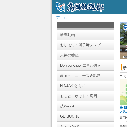
ホーム
新着動画
おしえて！獅子舞テレビ
人気の番組
Do you know エネル原人
高岡－ｉニュース＆話題
コミ
NINJAのとりこ
もっと！ホット！高岡
技WAZA
高岡
6.8
GEIBUN 15
高岡
テー
ちょいたび
再生時