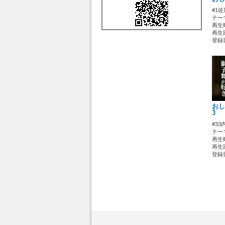
#1
テー
再生時
再生回
登録日 
おし
3
#3
テー
再生時
再生回
登録日 