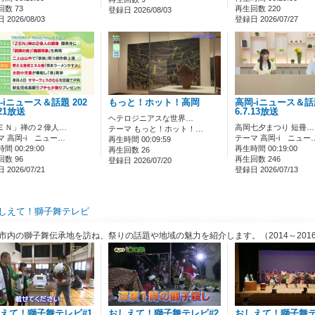
数 73
再生回数 220
登録日 2026/08/03
2026/08/03
登録日 2026/07/27
-iニュース＆話題 202
もっと！ホット！高岡
高岡-iニュース＆話題
.21放送
6.7.13放送
ヘテロジニアスな世界…
ＥＮ」禅の２偉人…
高岡七夕まつり 短冊…
テーマ もっと！ホット！…
マ 高岡-i ニュー…
テーマ 高岡-i ニュー
再生時間 00:09:59
間 00:29:00
再生時間 00:19:00
再生回数 26
数 96
再生回数 246
登録日 2026/07/20
2026/07/21
登録日 2026/07/13
しえて！獅子舞テレビ
市内の獅子舞伝承地を訪ね、祭りの話題や地域の魅力を紹介します。（2014～201
えて！獅子舞テレビ#1
おしえて！獅子舞テレビ#2
おしえて！獅子舞テ