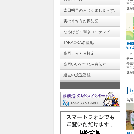
再生回
登録日 
太田明里のおじゃましま～す。
寅のまちうた探訪記
なるほど！聞きコミテレビ
TAKAOKA名産地
高岡
6.7
高岡しっとる検定
「Ｚ
テー
再生時
高岡いいですね～宣伝社
再生回
登録日 
過去の放送番組
お
高岡
おし