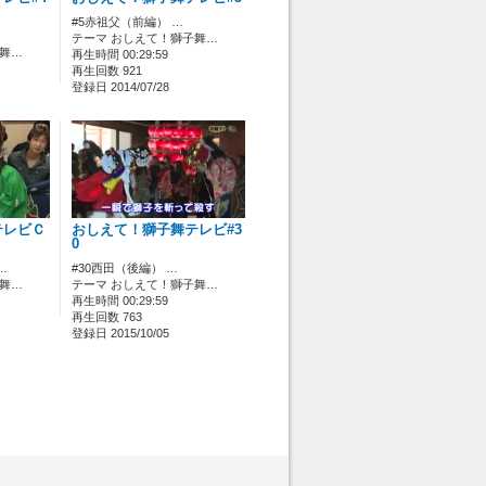
#5赤祖父（前編） …
テーマ おしえて！獅子舞…
子舞…
再生時間 00:29:59
再生回数 921
登録日 2014/07/28
テレビＣ
おしえて！獅子舞テレビ#3
0
…
#30西田（後編） …
子舞…
テーマ おしえて！獅子舞…
再生時間 00:29:59
再生回数 763
登録日 2015/10/05
 [管理者/一般(○)] [ログイン 中/未 (○)] ゲストさん