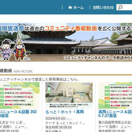
ュニティチャンネルで放送した新着番組はこちら。
-iニュース＆話題 202
もっと！ホット！高岡
高岡-iニュース＆話題
.3放送
6.7.27放送
2026年8月3日～…
七夕まつり にぎ…
夏の高校野球富山大会
テーマ もっと！ホット！…
マ 高岡-i ニュー…
テーマ 高岡-i ニュー
再生時間 00:09:59
間 00:19:00
再生時間 00:29:00
再生回数 9