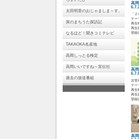
高岡
6.7
太田明里のおじゃましま～す。
「Ｚ
テー
寅のまちうた探訪記
再生時
再生回
なるほど！聞きコミテレビ
登録日 
TAKAOKA名産地
高岡しっとる検定
高岡いいですね～宣伝社
高岡
6.7
過去の放送番組
次世
テー
再生時
再生回
登録日 
高岡