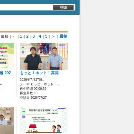
2
3
4
5
＞
最後
最初
｜＜
｜1
｜
｜
｜
｜
｜
｜
 202
もっと！ホット！高岡
2026年7月27日…
…
テーマ もっと！ホット！…
…
再生時間 00:09:59
再生回数 19
登録日 2026/07/27