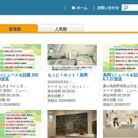
新着順
人気順
-iニュース＆話題 202
もっと！ホット！高岡
高岡-iニュース＆話題
.3放送
6.7.27放送
2026年8月3日～…
七夕まつり にぎ…
夏の高校野球富山大会
テーマ もっと！ホット！…
マ 高岡-i ニュー…
テーマ 高岡-i ニュー
再生時間 00:09:59
間 00:19:00
再生時間 00:29:00
再生回数 7
数 66
再生回数 212
登録日 2026/08/03
2026/08/03
登録日 2026/07/27