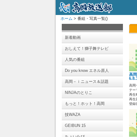
ホーム
> 番組・写真一覧()
新着動画
おしえて！獅子舞テレビ
人気の番組
Do you know エネル原人
高岡
6.8
高岡－ｉニュース＆話題
高岡
テー
NINJAのとりこ
再生時
再生回
もっと！ホット！高岡
登録日 
技WAZA
GEIBUN 15
ちょいたび