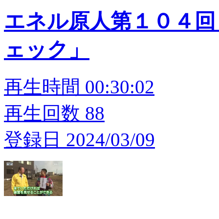
エネル原人第１０４回
ェック」
再生時間 00:30:02
再生回数 88
登録日 2024/03/09