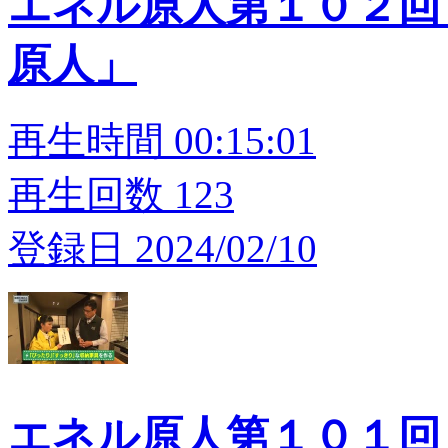
エネル原人第１０２回
原人」
再生時間 00:15:01
再生回数 123
登録日 2024/02/10
エネル原人第１０１回