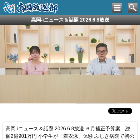
高岡-iニュース＆話題 2026.6.8放送
高岡-iニュース＆話題 2026.6.8放送 ６月補正予算案 総
額2億901万円 小学生が「着衣泳」体験 ふしき病院で初の