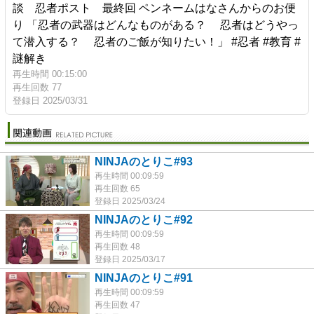
談 忍者ポスト 最終回 ペンネームはなさんからのお便
り 「忍者の武器はどんなものがある？ 忍者はどうやっ
て潜入する？ 忍者のご飯が知りたい！」 #忍者 #教育 #
謎解き
再生時間 00:15:00
再生回数 77
登録日 2025/03/31
NINJAのとりこ#93
再生時間 00:09:59
再生回数 65
登録日 2025/03/24
NINJAのとりこ#92
再生時間 00:09:59
再生回数 48
登録日 2025/03/17
NINJAのとりこ#91
再生時間 00:09:59
再生回数 47