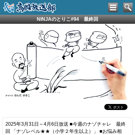
NINJAのとりこ#94 最終回
2025年3月31日～4月6日放送 ■今週のナゾチャレ 最終
回 「ナゾレベル★★（小学２年生以上）」 ■お悩み相