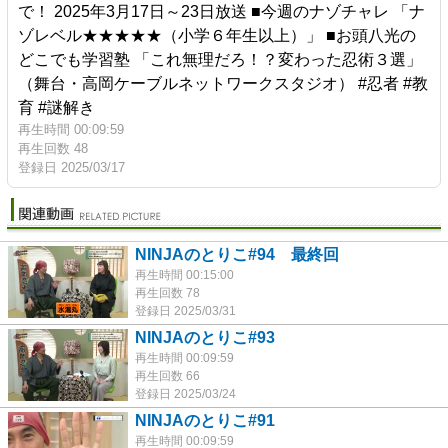
で！ 2025年3月17日～23日放送 ■今週のナゾチャレ 「ナ
ゾレベル★★★★★（小学６年生以上）」 ■お頭八光の
どこでも学習塾 「これ無理だろ！？変わった忍術３選」
（舞台・高岡ケーブルネットワークスタジオ） #忍者 #教
育 #謎解き
再生時間 00:09:59
再生回数 48
登録日 2025/03/17
NINJAのとりこ#94 最終回
再生時間 00:15:00
再生回数 78
登録日 2025/03/31
NINJAのとりこ#93
再生時間 00:09:59
再生回数 66
登録日 2025/03/24
NINJAのとりこ#91
再生時間 00:09:59