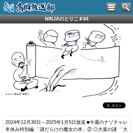
NINJAのとりこ＃84
2024年12月30日～2025年1月5日放送 ■今週のナゾチャレ
冬休み特別編 「謎だらけの魔女の本」② ◎大釜の謎 「大