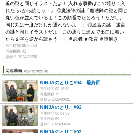
釜の謎と同じイラストだよ！ 入れる順番はこの通り！入
れたら↓から読もう！」 ◎魔法陣の謎「魔法陣の謎と同じ
丸い色が並んでいるよ！この順番でたどろう！ただし、
同じ丸は一度だけしか通れないよ！」 ◎迷宮の謎「迷宮
の謎と同じイラストだよ！この通りに進んで出口に着い
たら文字を逆から読もう！」 ＃忍者 ＃教育 ＃謎解き
再生時間 00:09:59
再生回数 42
登録日 2024/12/30
NINJAのとりこ#94 最終回
再生時間 00:15:00
再生回数 78
登録日 2025/03/31
NINJAのとりこ#93
再生時間 00:09:59
再生回数 66
登録日 2025/03/24
NINJAのとりこ#92