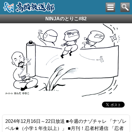
NINJAのとりこ#82
2024年12月16日～22日放送 ■今週のナゾチャレ 「ナゾレ
ベル★（小学１年生以上）」 ■月刊！忍者村通信 「忍者