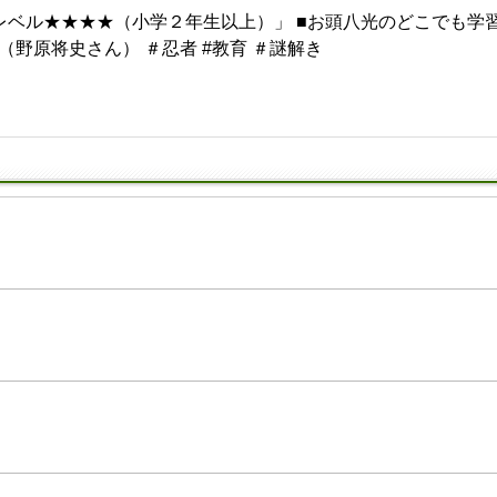
 「ナゾレベル★★★★（小学２年生以上）」 ■お頭八光のどこでも
（野原将史さん） ＃忍者 #教育 ＃謎解き