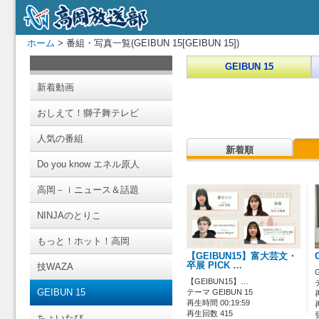
ホーム
> 番組・写真一覧(GEIBUN 15[GEIBUN 15])
GEIBUN 15
新着動画
おしえて！獅子舞テレビ
人気の番組
新着順
Do you know エネル原人
高岡－ｉニュース＆話題
NINJAのとりこ
もっと！ホット！高岡
【GEIBUN15】富大芸文・
卒展 PICK …
技WAZA
【GEIBUN15】…
GEIBUN 15
テーマ GEIBUN 15
再生時間 00:19:59
再生回数 415
ちょいたび