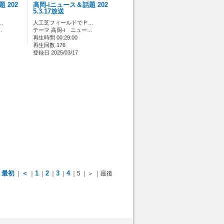
 202
高岡-iニュース＆話題 202
5.3.17放送
…
人工芝フィールドでＰ…
…
テーマ 高岡-i ニュー…
再生時間 00:29:00
再生回数 176
登録日 2025/03/17
最初
＜
1
2
3
4
｜
｜
｜
｜
｜
｜5
｜＞
｜最後
 [管理者/一般(○)] [ログイン 中/未 (○)] ゲストさん