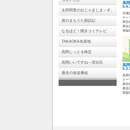
高岡
5.4
太田明里のおじゃましま～す。
古城
テー
寅のまちうた探訪記
再生時
再生回
なるほど！聞きコミテレビ
登録日 
TAKAOKA名産地
高岡しっとる検定
高岡いいですね～宣伝社
高岡
5.3
過去の放送番組
高岡
テー
再生時
再生回
登録日 