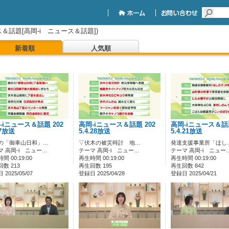
＆話題[高岡-i ニュース＆話題])
新着順
人気順
-iニュース＆話題 202
高岡-iニュース＆話題 202
高岡-iニュース＆話題
.7放送
5.4.28放送
5.4.21放送
の「御車山日和」…
▽伏木の被災時計 地…
発達支援事業所「ほし
マ 高岡-i ニュー…
テーマ 高岡-i ニュー…
テーマ 高岡-i ニュー
間 00:19:00
再生時間 00:19:00
再生時間 00:19:00
数 213
再生回数 195
再生回数 842
2025/05/07
登録日 2025/04/28
登録日 2025/04/21