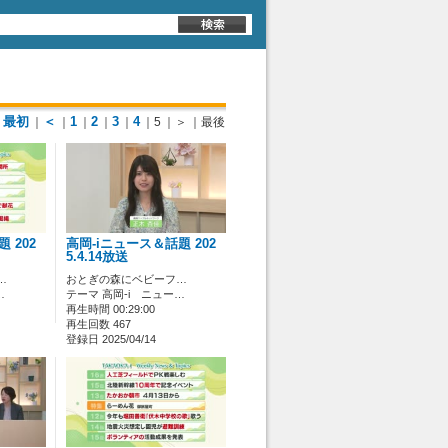
最初
＜
1
2
3
4
｜
｜
｜
｜
｜
｜5
｜＞
｜最後
 202
高岡-iニュース＆話題 202
5.4.14放送
…
おとぎの森にベビーフ…
…
テーマ 高岡-i ニュー…
再生時間 00:29:00
再生回数 467
登録日 2025/04/14