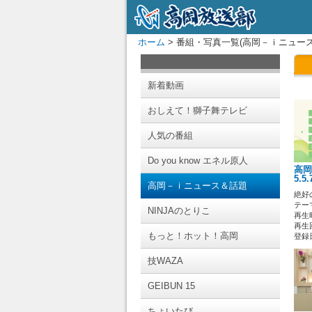
ホーム
> 番組・写真一覧(高岡－ｉニュース
新着動画
おしえて！獅子舞テレビ
人気の番組
Do you know エネル原人
高岡
5.5
高岡－ｉニュース＆話題
絶好
テー
NINJAのとりこ
再生時
再生回
もっと！ホット！高岡
登録日 
技WAZA
GEIBUN 15
ちょいたび