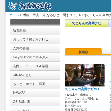
ホーム
> 番組・写真一覧(なるほど！聞きコミテレビ[でこりんの高岡ナ
でこりんの高岡ナビ
新着動画
おしえて！獅子舞テレビ
人気の番組
新着順
Do you know エネル原人
高岡－ｉニュース＆話題
NINJAのとりこ
もっと！ホット！高岡
でこりんの高岡ナビ#41
技WAZA
#41伏木港・豪華客…
テーマ でこりんの高岡ナビ
GEIBUN 15
再生時間 00:15:00
再生回数 210
登録日 2012/11/30
ちょいたび