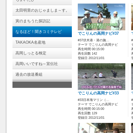
太田明里のおじゃましま～す。
寅のまちうた探訪記
なるほど！聞きコミテレビ
でこりんの高岡ナビ#37
#37伏木港・港の施…
TAKAOKA名産地
テーマ でこりんの高岡ナビ
再生時間 00:15:00
高岡しっとる検定
再生回数 142
登録日 2012/11/01
高岡いいですね～宣伝社
過去の放送番組
でこりんの高岡ナビ#33
#33日本海マリン（…
テーマ でこりんの高岡ナビ
再生時間 00:15:00
再生回数 129
登録日 2012/11/01