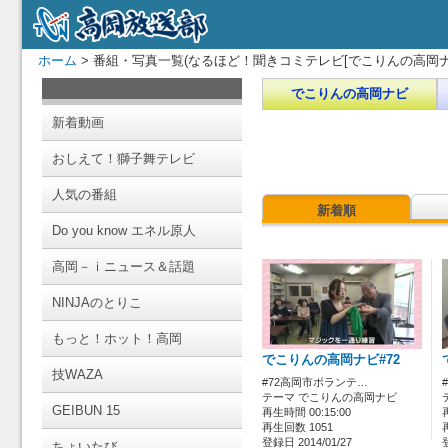
ホーム
> 番組・写真一覧(なるほど！聞きコミテレビ[でこりんの高岡ナ
でこりんの高岡ナビ
新着動画
おしえて！獅子舞テレビ
人気の番組
新着順
Do you know エネル原人
高岡－ｉニュース＆話題
NINJAのとりこ
もっと！ホット！高岡
でこりんの高岡ナビ#72
技WAZA
#72高岡市ボランテ…
テーマ でこりんの高岡ナビ
GEIBUN 15
再生時間 00:15:00
再生回数 1051
登録日 2014/01/27
ちょいたび