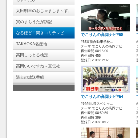
太田明里のおじゃましま～す。
寅のまちうた探訪記
なるほど！聞きコミテレビ
でこりんの高岡ナビ#68
#68高新自動車学校…
TAKAOKA名産地
テーマ でこりんの高岡ナビ
再生時間 00:15:00
高岡しっとる検定
再生回数 455
登録日 2013/12/02
高岡いいですね～宣伝社
過去の放送番組
でこりんの高岡ナビ#64
#64創己祭スペシャ…
テーマ でこりんの高岡ナビ
再生時間 00:59:59
再生回数 399
登録日 2013/10/12