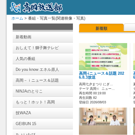
ホーム
> 番組・写真一覧(関連映像・写真)
新着順
新着動画
おしえて！獅子舞テレビ
人気の番組
Do you know エネル原人
高岡-iニュース＆話題 202
6.8.3放送
高岡－ｉニュース＆話題
高岡七夕まつり にぎ…
テーマ 高岡-i ニュー…
NINJAのとりこ
再生時間 00:19:00
再生回数 82
もっと！ホット！高岡
登録日 2026/08/03
技WAZA
GEIBUN 15
ちょいたび