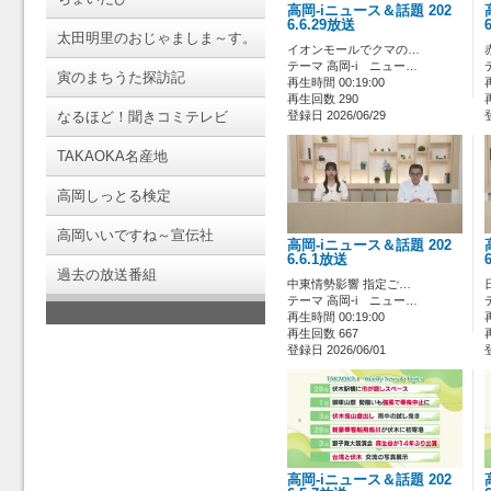
高岡-iニュース＆話題 202
6.6.29放送
太田明里のおじゃましま～す。
イオンモールでクマの…
テーマ 高岡-i ニュー…
寅のまちうた探訪記
再生時間 00:19:00
再生回数 290
なるほど！聞きコミテレビ
登録日 2026/06/29
TAKAOKA名産地
高岡しっとる検定
高岡いいですね～宣伝社
高岡-iニュース＆話題 202
6.6.1放送
過去の放送番組
中東情勢影響 指定ご…
テーマ 高岡-i ニュー…
再生時間 00:19:00
再生回数 667
登録日 2026/06/01
高岡-iニュース＆話題 202