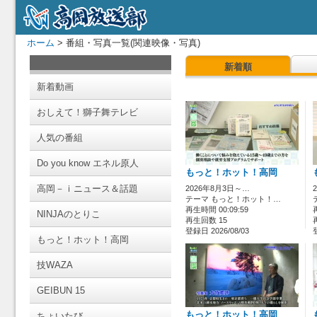
ホーム
> 番組・写真一覧(関連映像・写真)
新着順
新着動画
おしえて！獅子舞テレビ
人気の番組
Do you know エネル原人
もっと！ホット！高岡
高岡－ｉニュース＆話題
2026年8月3日～…
テーマ もっと！ホット！…
再生時間 00:09:59
NINJAのとりこ
再生回数 15
登録日 2026/08/03
もっと！ホット！高岡
技WAZA
GEIBUN 15
もっと！ホット！高岡
ちょいたび