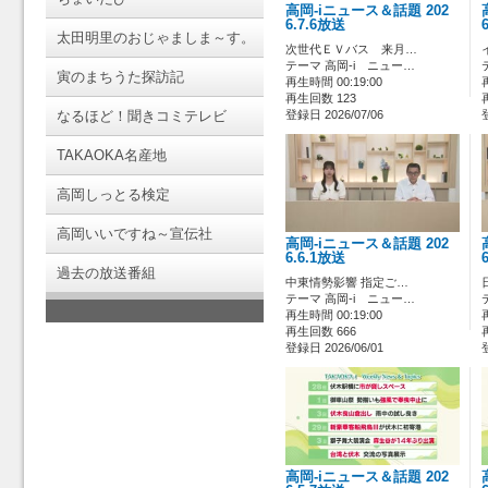
高岡-iニュース＆話題 202
6.7.6放送
太田明里のおじゃましま～す。
次世代ＥＶバス 来月…
テーマ 高岡-i ニュー…
寅のまちうた探訪記
再生時間 00:19:00
再生回数 123
なるほど！聞きコミテレビ
登録日 2026/07/06
TAKAOKA名産地
高岡しっとる検定
高岡いいですね～宣伝社
高岡-iニュース＆話題 202
6.6.1放送
過去の放送番組
中東情勢影響 指定ご…
テーマ 高岡-i ニュー…
再生時間 00:19:00
再生回数 666
登録日 2026/06/01
高岡-iニュース＆話題 202