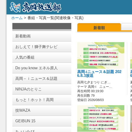
ホーム
> 番組・写真一覧(関連映像・写真)
新着順
新着動画
おしえて！獅子舞テレビ
人気の番組
Do you know エネル原人
高岡-iニュース＆話題 202
6.8.3放送
高岡－ｉニュース＆話題
高岡七夕まつり にぎ…
テーマ 高岡-i ニュー…
NINJAのとりこ
再生時間 00:19:00
再生回数 79
もっと！ホット！高岡
登録日 2026/08/03
技WAZA
GEIBUN 15
ちょいたび