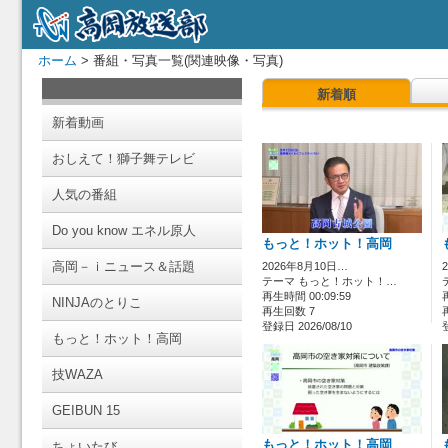
ホーム
> 番組・写真一覧(関連映像・写真)
新着順
新着動画
おしえて！獅子舞テレビ
人気の番組
Do you know エネル原人
もっと！ホット！高岡
高岡－ｉニュース＆話題
2026年8月10日…
テーマ もっと！ホット！…
再生時間 00:09:59
NINJAのとりこ
再生回数 7
登録日 2026/08/10
もっと！ホット！高岡
技WAZA
GEIBUN 15
もっと！ホット！高岡
ちょいたび