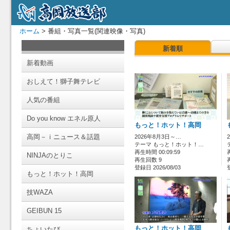
ホーム
> 番組・写真一覧(関連映像・写真)
新着順
新着動画
おしえて！獅子舞テレビ
人気の番組
Do you know エネル原人
もっと！ホット！高岡
高岡－ｉニュース＆話題
2026年8月3日～…
テーマ もっと！ホット！…
再生時間 00:09:59
NINJAのとりこ
再生回数 9
登録日 2026/08/03
もっと！ホット！高岡
技WAZA
GEIBUN 15
もっと！ホット！高岡
ちょいたび