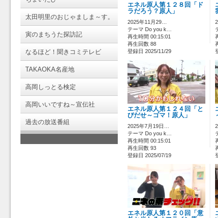
エネル原人第１２８回「ド
ラだろう？原人」
太田明里のおじゃましま～す。
2025年11月29…
テーマ Do you k…
寅のまちうた探訪記
再生時間 00:15:01
再生回数 88
なるほど！聞きコミテレビ
登録日 2025/11/29
TAKAOKA名産地
高岡しっとる検定
高岡いいですね～宣伝社
エネル原人第１２４回「と
びだせ～ゴマ！原人」
過去の放送番組
2025年7月19日…
テーマ Do you k…
再生時間 00:15:01
再生回数 93
登録日 2025/07/19
エネル原人第１２０回「意