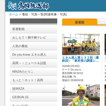
ホーム
> 番組・写真一覧(関連映像・写真)
新着順
新着動画
おしえて！獅子舞テレビ
人気の番組
Do you know エネル原人
エネル原人第１３２回（最
終回）「車所長の調査レ…
高岡－ｉニュース＆話題
2026年3月28日…
テーマ Do you k…
NINJAのとりこ
再生時間 00:30:02
再生回数 75
もっと！ホット！高岡
登録日 2026/03/28
技WAZA
GEIBUN 15
ちょいたび