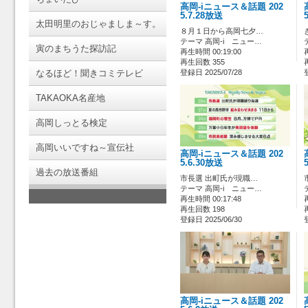
高岡-iニュース＆話題 202
5.7.28放送
太田明里のおじゃましま～す。
８月１日から高岡七夕…
テーマ 高岡-i ニュー…
寅のまちうた探訪記
再生時間 00:19:00
再生回数 355
なるほど！聞きコミテレビ
登録日 2025/07/28
TAKAOKA名産地
高岡しっとる検定
高岡いいですね～宣伝社
高岡-iニュース＆話題 202
5.6.30放送
過去の放送番組
市長選 出町氏が現職…
テーマ 高岡-i ニュー…
再生時間 00:17:48
再生回数 198
登録日 2025/06/30
高岡-iニュース＆話題 202