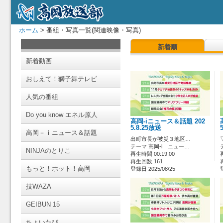
ホーム
> 番組・写真一覧(関連映像・写真)
新着順
新着動画
おしえて！獅子舞テレビ
人気の番組
Do you know エネル原人
高岡-iニュース＆話題 202
5.8.25放送
高岡－ｉニュース＆話題
出町市長が被災３地区…
テーマ 高岡-i ニュー…
NINJAのとりこ
再生時間 00:19:00
再生回数 161
もっと！ホット！高岡
登録日 2025/08/25
技WAZA
GEIBUN 15
ちょいたび