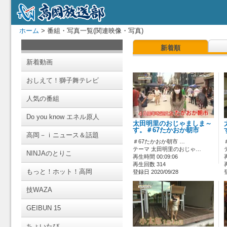
ホーム
> 番組・写真一覧(関連映像・写真)
新着順
新着動画
おしえて！獅子舞テレビ
人気の番組
Do you know エネル原人
太田明里のおじゃましま～
す。＃67たかおか朝市
高岡－ｉニュース＆話題
＃67たかおか朝市 …
テーマ 太田明里のおじゃ…
NINJAのとりこ
再生時間 00:09:06
再生回数 314
もっと！ホット！高岡
登録日 2020/09/28
技WAZA
GEIBUN 15
ちょいたび