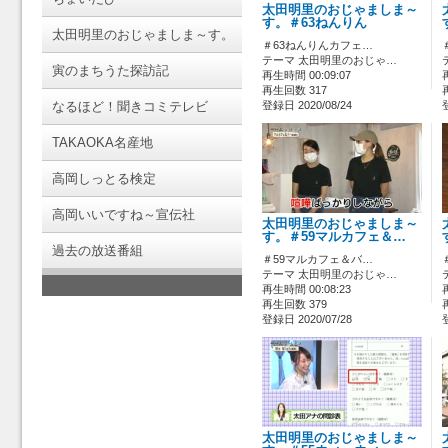
太田明里のおじゃましま～
す。＃63ねんりん
太田明里のおじゃましま～す。
＃63ねんりんカフェ…
テーマ 太田明里のおじゃ…
寅のまちうた探訪記
再生時間 00:09:07
再生回数 317
なるほど！聞きコミテレビ
登録日 2020/08/24
TAKAOKA名産地
高岡しっとる検定
高岡いいですね～宣伝社
太田明里のおじゃましま～
す。＃59マルカフェ＆…
過去の放送番組
＃59マルカフェ＆バ…
テーマ 太田明里のおじゃ…
再生時間 00:08:23
再生回数 379
登録日 2020/07/28
太田明里のおじゃましま～