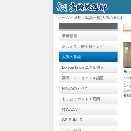
ホーム
> 番組・写真一覧(人気の番組)
新着動画
おしえて！獅子舞テレビ
人気の番組
Do you know エネル原人
もっ
高岡－ｉニュース＆話題
ヘテ
テー
再生時
NINJAのとりこ
再生回
登録日 
もっと！ホット！高岡
技WAZA
GEIBUN 15
ちょいたび