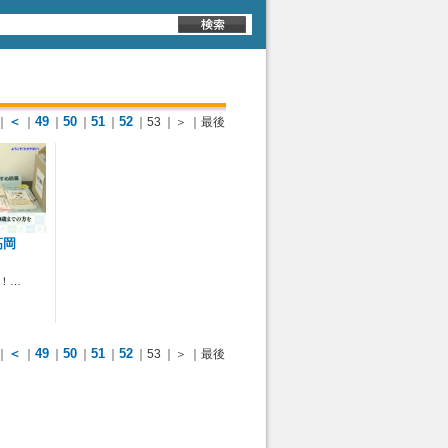
＜
49
50
51
52
｜
｜
｜
｜
｜
｜53
｜＞
｜最後
高岡
ト！…
＜
49
50
51
52
｜
｜
｜
｜
｜
｜53
｜＞
｜最後