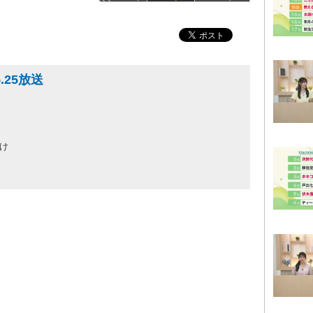
.25放送
け