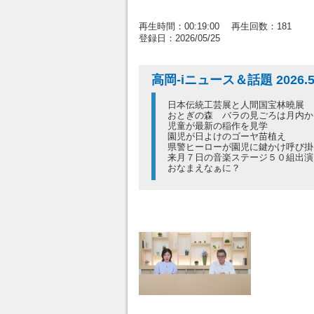
再生時間：00:19:00 再生回数：181
登録日：2026/05/25
高岡-iニュース＆話題 2026.5
日本伝統工芸展と人間国宝林曉展
おとぎの森 バラの見ごろは月内か
児童が最新の稲作を見学
園児が日よけのゴーヤ苗植え
県警ヒーローが園児に鍵かけ呼び掛
来月７日の音楽ステージ５０組出演
おなまえなぁに？