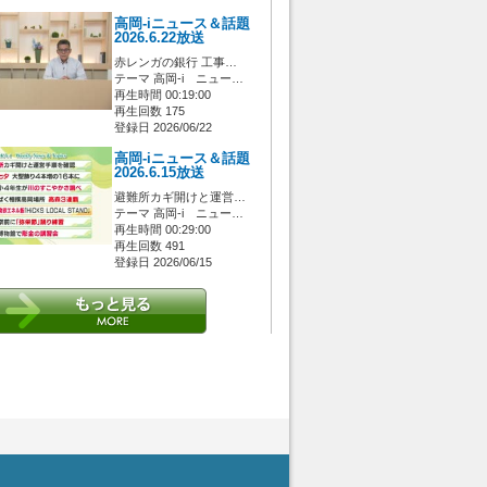
高岡-iニュース＆話題
2026.6.22放送
赤レンガの銀行 工事…
テーマ 高岡-i ニュー…
再生時間 00:19:00
再生回数 175
登録日 2026/06/22
高岡-iニュース＆話題
2026.6.15放送
避難所カギ開けと運営…
テーマ 高岡-i ニュー…
再生時間 00:29:00
再生回数 491
登録日 2026/06/15
 [管理者/一般(○)] [ログイン 中/未 (○)] ゲストさん