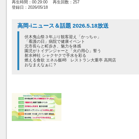
再生時間：00:29:00 再生回数：257
登録日：2026/05/18
高岡-iニュース＆話題 2026.5.18放送
伏木曳山祭３年ぶり観客迎え「かっちゃ」
「看護の日」病院で健康イベント
元市長らと町歩き、魅力を体感
園児がトイデンジャーと「火の用心」誓う
射水神社 シャクヤクで手水を彩る
燃える食欲 エネル飯#8 レストラン大重亭 高岡店
おなまえなぁに？