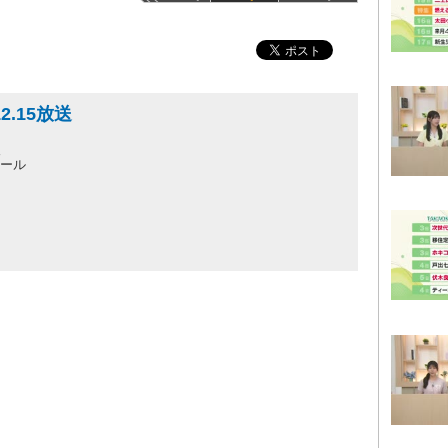
2.15放送
人
ホール