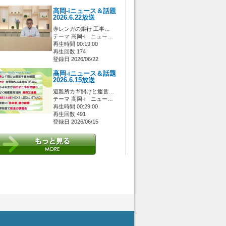
高岡-iニュース＆話題
2026.6.22放送
赤レンガの銀行 工事…
テーマ 高岡-i ニュー…
再生時間 00:19:00
再生回数 174
登録日 2026/06/22
高岡-iニュース＆話題
2026.6.15放送
避難所カギ開けと運営…
テーマ 高岡-i ニュー…
再生時間 00:29:00
再生回数 491
登録日 2026/06/15
 [管理者/一般(○)] [ログイン 中/未 (○)] ゲストさん