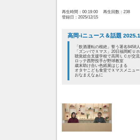
再生時間：00:19:00 再生回数：238
登録日：2025/12/15
高岡-iニュース＆話題 2025.1
「飲酒運転の根絶」誓う署名8458
「ズンバでＸマス」20日福岡町Ｕ
聴覚総合支援学校で高岡ＬＣが交流
ロッテ西野投手が野球教室
歳末助け合い色紙展はじまる
オタヤこども食堂でＸマスメニュー
おなまえなぁに